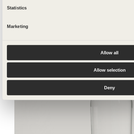
Statistics
MILA
50ml - 1750ml
Marketing
Allow all
Allow selection
Deny