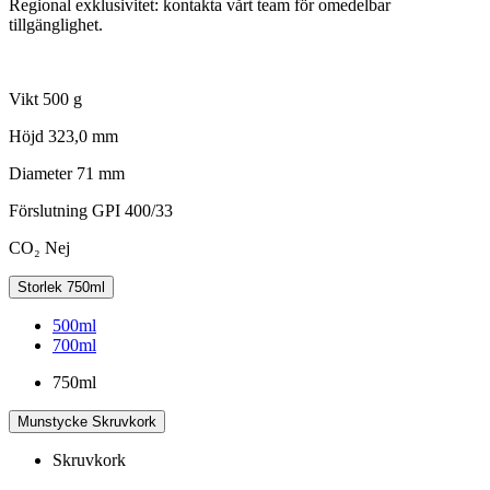
Regional exklusivitet: kontakta vårt team för omedelbar
tillgänglighet.
Vikt
500 g
Höjd
323,0 mm
Diameter
71 mm
Förslutning
GPI 400/33
CO₂
Nej
Storlek
750ml
500ml
700ml
750ml
Munstycke
Skruvkork
Skruvkork