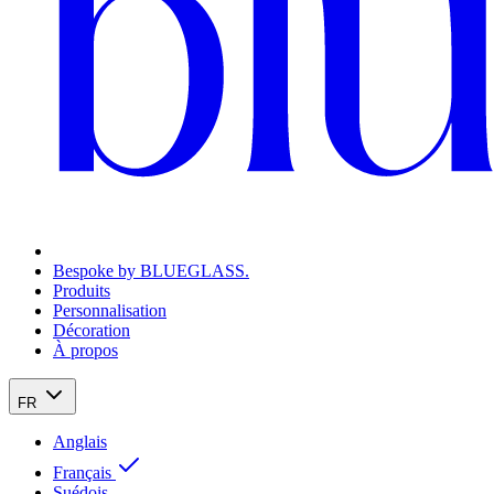
Bespoke by BLUEGLASS.
Produits
Personnalisation
Décoration
À propos
FR
Anglais
Français
Suédois