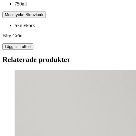
750ml
Munstycke
Skruvkork
Skruvkork
Färg
Grön
Lägg till i offert
Relaterade produkter