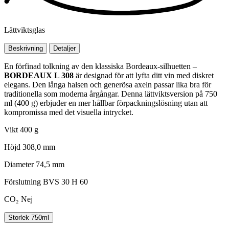
Lättviktsglas
Beskrivning
Detaljer
En förfinad tolkning av den klassiska Bordeaux-silhuetten –
BORDEAUX L 308
är designad för att lyfta ditt vin med diskret
elegans. Den långa halsen och generösa axeln passar lika bra för
traditionella som moderna årgångar. Denna lättviktsversion på 750
ml (400 g) erbjuder en mer hållbar förpackningslösning utan att
kompromissa med det visuella intrycket.
Vikt
400 g
Höjd
308,0 mm
Diameter
74,5 mm
Förslutning
BVS 30 H 60
CO₂
Nej
Storlek
750ml