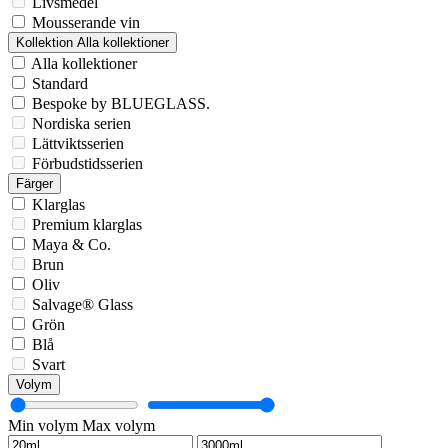
Livsmedel
Mousserande vin
Kollektion
Alla kollektioner
Alla kollektioner
Standard
Bespoke by BLUEGLASS.
Nordiska serien
Lättviktsserien
Förbudstidsserien
Färger
Klarglas
Premium klarglas
Maya & Co.
Brun
Oliv
Salvage® Glass
Grön
Blå
Svart
Volym
Min volym
Max volym