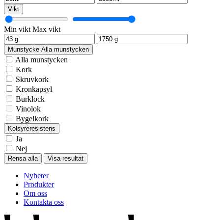
Vikt
Min vikt
Max vikt
Munstycke
Alla munstycken
Alla munstycken
Kork
Skruvkork
Kronkapsyl
Burklock
Vinolok
Bygelkork
Kolsyreresistens
Ja
Nej
Rensa alla
Visa resultat
Nyheter
Produkter
Om oss
Kontakta oss