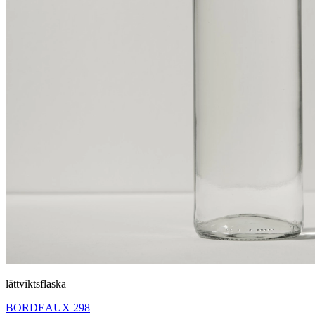
lättviktsflaska
BORDEAUX 298