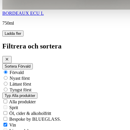
BORDEAUX ECU L
750ml
Ladda fler
Filtrera och sortera
Sortera
Förvald
Förvald
Nyast först
Lättast först
Tyngst först
Typ
Alla produkter
Alla produkter
Sprit
Öl, cider & alkoholfritt
Bespoke by BLUEGLASS.
Vin