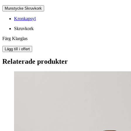
Munstycke
Skruvkork
Kronkapsyl
Skruvkork
Färg
Klarglas
Lägg till i offert
Relaterade produkter