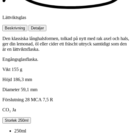
Lättviktsglas
Beskrivning
Detaljer
Den klassiska långhalsformen, tolkad på nytt med rak axel och hals,
ger din lemonad, öl eller cider ett fräscht uttryck samtidigt som den
är en lättviktsflaska.
Engångsglasflaska.
Vikt
155 g
Höjd
186,3 mm
Diameter
59,1 mm
Förslutning
28 MCA 7,5 R
CO₂
Ja
Storlek
250ml
250ml