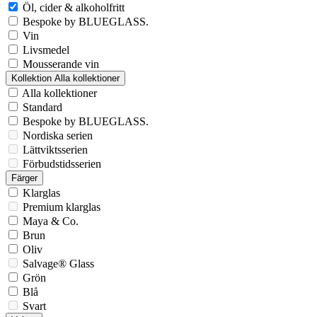
Öl, cider & alkoholfritt
Bespoke by BLUEGLASS.
Vin
Livsmedel
Mousserande vin
Kollektion
Alla kollektioner
Alla kollektioner
Standard
Bespoke by BLUEGLASS.
Nordiska serien
Lättviktsserien
Förbudstidsserien
Färger
Klarglas
Premium klarglas
Maya & Co.
Brun
Oliv
Salvage® Glass
Grön
Blå
Svart