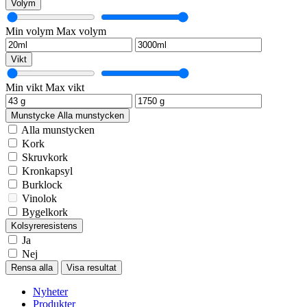
Volym
Min volym
Max volym
Vikt
Min vikt
Max vikt
Munstycke
Alla munstycken
Alla munstycken
Kork
Skruvkork
Kronkapsyl
Burklock
Vinolok
Bygelkork
Kolsyreresistens
Ja
Nej
Rensa alla
Visa resultat
Nyheter
Produkter