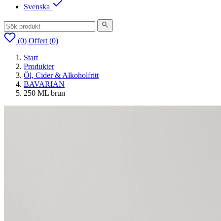
Svenska
(0)
Offert
(0)
Start
Produkter
Öl, Cider & Alkoholfritt
BAVARIAN
250 ML brun