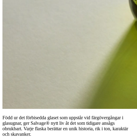
Född ur det förbisedda glaset som uppstår vid färgövergångar i
glasugnar, ger Salvage® nytt liv åt det som tidigare ansågs
obrukbart. Varje flaska berättar en unik historia, rik i ton, karaktär
och skavanker.