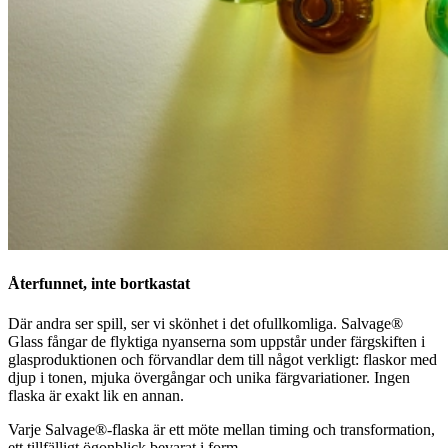
Återfunnet, inte bortkastat
Där andra ser spill, ser vi skönhet i det ofullkomliga. Salvage®
Glass fångar de flyktiga nyanserna som uppstår under färgskiften i
glasproduktionen och förvandlar dem till något verkligt: flaskor med
djup i tonen, mjuka övergångar och unika färgvariationer. Ingen
flaska är exakt lik en annan.
Varje Salvage®-flaska är ett möte mellan timing och transformation,
ett tillfälligt ögonblick bevarat i form.