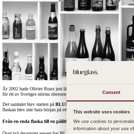
År 2002 hade Olivier Roux just lämnat glasförpackningsindustrin i Fr
Consent
för ett av Sveriges största oberoende bryggerier ledde till ett samtal och i
Det samtalet blev starten på
BLUEGLASS.,
grundat i nyfikenhet och
flaskan blev inte bara början på ett långvarigt samarbete med en av v
This website uses cookies
We use cookies to personalise
Från en enda flaska till en pålitlig partner
information about your use of
Över två decennier senare har BLUEGLASS. vuxit till en ledande lev