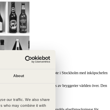
ödet ville annorlunda. Ett spontant möte i Stockholm med inköpschefen
About
 idag en modern klassiker som används av bryggerier världen över. Den
se our traffic. We also share
ers who may combine it with
åde standardlösningar och skräddarsydda glasförpackningar för