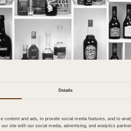
ankrike, övertygad om att han var klar med flaskor och fabriker. Men 
Details
 sin tur, till ett företag.
 kontakt. Det första projektet? En slående blå ölflaska med lång hals,
åra mest uppskattade partners, utan den gav oss också vårt namn.
 content and ads, to provide social media features, and to analy
 our site with our social media, advertising, and analytics partn
erantör av glasförpackningar i Skandinavien och Kanada. Vi erbjuder b