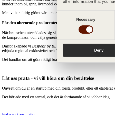
other information that you ha
kunder inom öl, sprit, livsmedel och alkoholfria dryckesindustrin.
Men vi har aldrig glömt vårt ursprung, eller de små producenter som in
Consent
Necessary
Selection
För den oberoende producenten
När branschen utvecklades såg vi ett mönster: passionerade destillatör
de kompromissa, och välja generiska flaskor i stället för design som 
Därför skapade vi
Bespoke by BLUEGLASS. -
en noggrant utvecklad s
Deny
erbjuda regional exklusivitet och årliga begränsade produktionsserier h
Det handlar om att göra riktigt bra förpackning mer tillgänglig, för var
Låt oss prata - vi vill höra om din berättelse
Oavsett om du är en startup med din första produkt, eller ett etablerat va
Det började med ett samtal, och det är fortfarande så vi jobbar idag.
Boka en konsultation