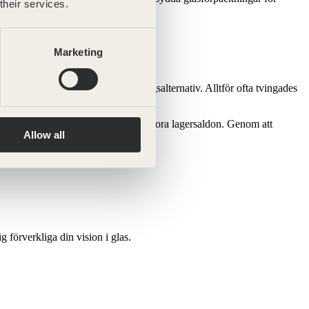
their services.
Marketing
 formar och begränsade förpackningsalternativ. Alltför ofta tvingades
 krav på stora investeringar eller stora lagersaldon. Genom att
Allow all
ig förverkliga din vision i glas.