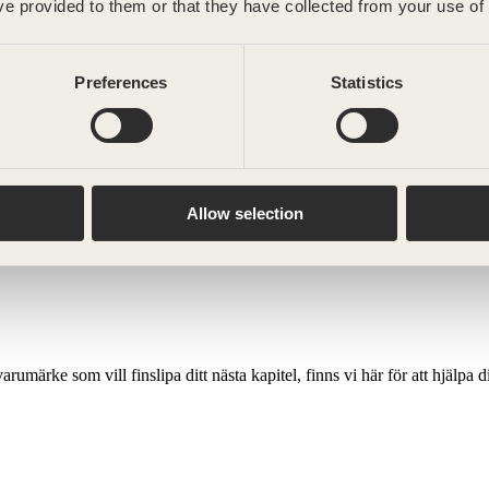
ve provided to them or that they have collected from your use of 
spirerade oss från början.
Preferences
Statistics
er och mikrobryggerier med fantastiska produkter, hölls tillbaka av dyra
verkligen speglade deras varumärke.
erie färdiga flaskor i eftertraktade format, med premiumkänsla men utan
Allow selection
jälper vi våra kunder att sticka ut, utan att överproducera.
je produkt förtjänar en flaska som berättar dess historia.
rumärke som vill finslipa ditt nästa kapitel, finns vi här för att hjälpa d