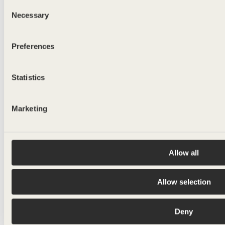
Consent
375ml
Necessary
Selection
Preferences
Statistics
Marketing
Allow all
Allow selection
Deny