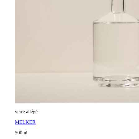
verre allégé
MELKER
500ml