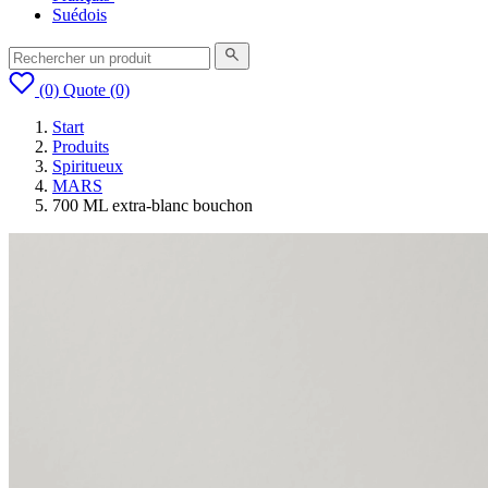
Suédois
(0)
Quote
(0)
Start
Produits
Spiritueux
MARS
700 ML extra-blanc bouchon