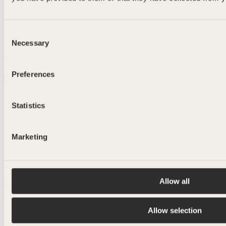
Consent
Necessary
Selection
Usine auditée
Preferences
Description
Détails
Poids
400 g
Statistics
Hauteur
164,5 mm
Diamètre
86 mm
Marketing
Bague
40MM Vinolok Ø18.5
CO₂
Non
Allow all
Taille
500ml
500ml
Allow selection
700ml