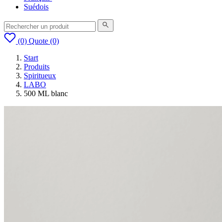
Suédois
(0)
Quote
(0)
Start
Produits
Spiritueux
LABO
500 ML blanc