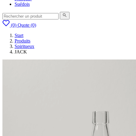
Suédois
(0)
Quote
(0)
Start
Produits
Spiritueux
JACK