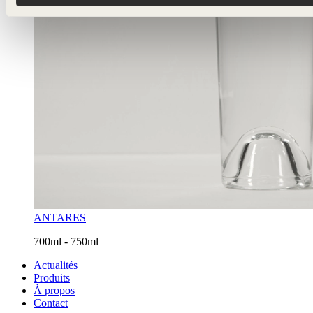
ANTARES
700ml - 750ml
Actualités
Produits
À propos
Contact