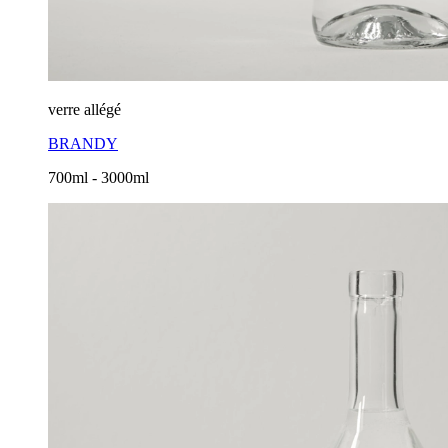
verre allégé
BRANDY
700ml - 3000ml