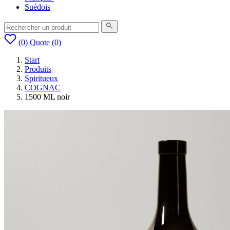
Suédois
(0)
Quote
(0)
Start
Produits
Spiritueux
COGNAC
1500 ML noir