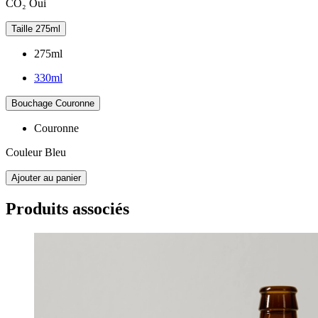
CO₂
Oui
Taille
275ml
275ml
330ml
Bouchage
Couronne
Couronne
Couleur
Bleu
Ajouter au panier
Produits associés