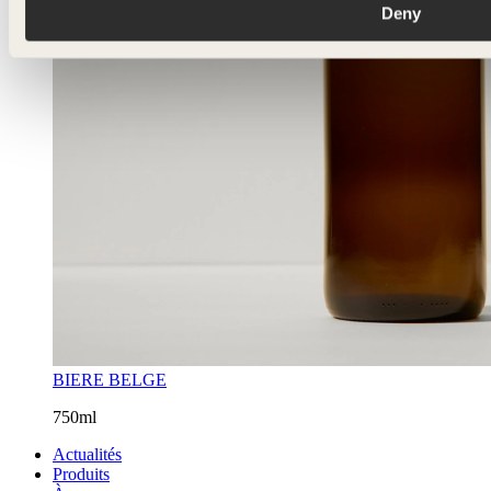
Deny
BIERE BELGE
750ml
Actualités
Produits