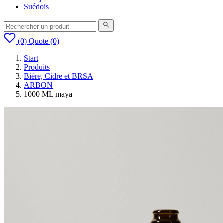
Suédois
(0)
Quote
(0)
Start
Produits
Bière, Cidre et BRSA
ARBON
1000 ML maya