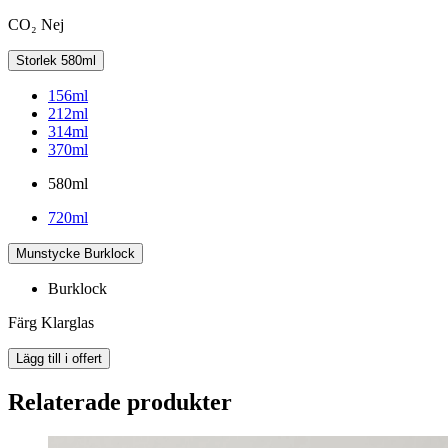
CO₂
Nej
Storlek
580ml
156ml
212ml
314ml
370ml
580ml
720ml
Munstycke
Burklock
Burklock
Färg
Klarglas
Lägg till i offert
Relaterade produkter