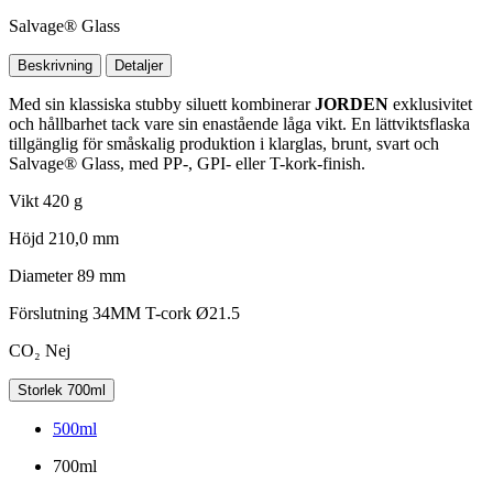
Salvage® Glass
Beskrivning
Detaljer
Med sin klassiska stubby siluett kombinerar
JORDEN
exklusivitet
och hållbarhet tack vare sin enastående låga vikt. En lättviktsflaska
tillgänglig för småskalig produktion i klarglas, brunt, svart och
Salvage® Glass, med PP-, GPI- eller T-kork-finish.
Vikt
420 g
Höjd
210,0 mm
Diameter
89 mm
Förslutning
34MM T-cork Ø21.5
CO₂
Nej
Storlek
700ml
500ml
700ml