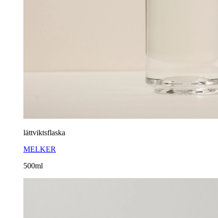
lättviktsflaska
MELKER
500ml