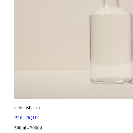
lättviktsflaska
BOUTIQUE
500ml - 700ml